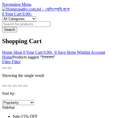
Navigation
Menu
0
Your Cart
0.00
৳
Products
search
Search
Shopping Cart
Home
Shop
0
Your Cart
0.00
৳
0
Save Items
Wishlist
Account
Home
Products tagged “ট্যাবাকাম”
Filter
Filter
Showing the single result
Sort by:
Sidebar
Sale
-
15%
OFF