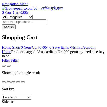
Navigation
Menu
0
Your Cart
0.00
৳
Products
search
Search
Shopping Cart
Home
Shop
0
Your Cart
0.00
৳
0
Save Items
Wishlist
Account
Home
Products tagged “Anacardium Ori 200 germany medicine buy
in bd”
Filter
Filter
Showing the single result
Sort by:
Sidebar