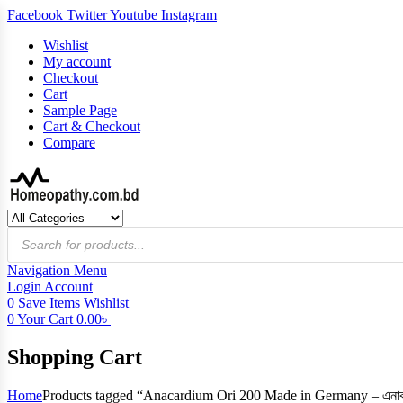
Facebook
Twitter
Youtube
Instagram
Wishlist
My account
Checkout
Cart
Sample Page
Cart & Checkout
Compare
Products
search
Navigation
Menu
Login
Account
0
Save Items
Wishlist
0
Your Cart
0.00
৳
Shopping Cart
Home
Products tagged “Anacardium Ori 200 Made in Germany – এনাকার