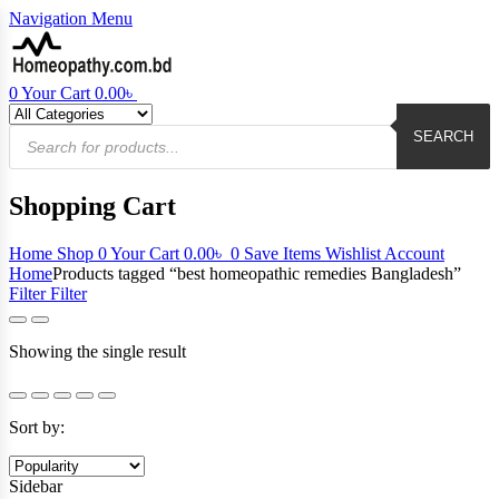
Navigation
Menu
0
Your Cart
0.00
৳
Products
search
SEARCH
Shopping Cart
Home
Shop
0
Your Cart
0.00
৳
0
Save Items
Wishlist
Account
Home
Products tagged “best homeopathic remedies Bangladesh”
Filter
Filter
Showing the single result
Sort by:
Sidebar