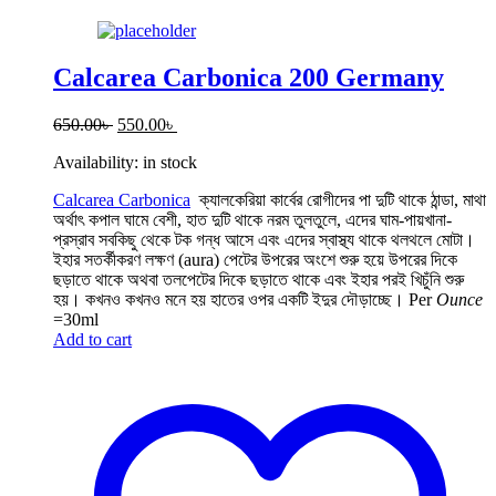
Calcarea Carbonica 200 Germany
Original
Current
650.00
৳
550.00
৳
price
price
Availability:
in stock
was:
is:
650.00৳ .
550.00৳ .
Calcarea Carbonica
ক্যালকেরিয়া কার্বের রোগীদের পা দুটি থাকে ঠান্ডা, মাথা
অর্থাৎ কপাল ঘামে বেশী, হাত দুটি থাকে নরম তুলতুলে, এদের ঘাম-পায়খানা-
প্রস্রাব সবকিছু থেকে টক গন্ধ আসে এবং এদের স্বাস্থ্য থাকে থলথলে মোটা।
ইহার সতর্কীকরণ লক্ষণ (aura) পেটের উপরের অংশে শুরু হয়ে উপরের দিকে
ছড়াতে থাকে অথবা তলপেটের দিকে ছড়াতে থাকে এবং ইহার পরই খিচুঁনি শুরু
হয়। কখনও কখনও মনে হয় হাতের ওপর একটি ইদুর দৌড়াচ্ছে।
Per
Ounce
=30ml
Add to cart