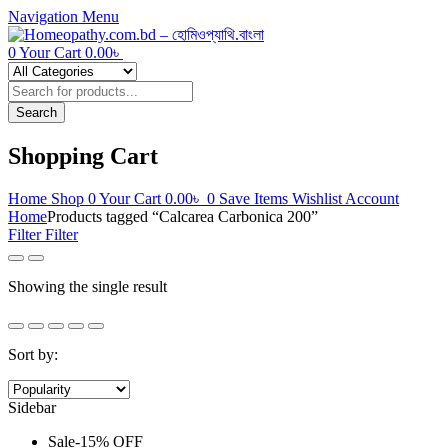
Navigation
Menu
0
Your Cart
0.00
৳
Products
search
Search
Shopping Cart
Home
Shop
0
Your Cart
0.00
৳
0
Save Items
Wishlist
Account
Home
Products tagged “Calcarea Carbonica 200”
Filter
Filter
Showing the single result
Sort by:
Sidebar
Sale
-
15%
OFF