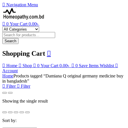
Navigation
Menu
0
Your Cart
0.00
৳
Products
search
Search
Shopping Cart
Home
Shop
0
Your Cart
0.00
৳
0
Save Items
Wishlist
Account
Home
Products tagged “Damiana Q original germany medicine buy
in bangladesh”
Filter
Filter
Showing the single result
Sort by: