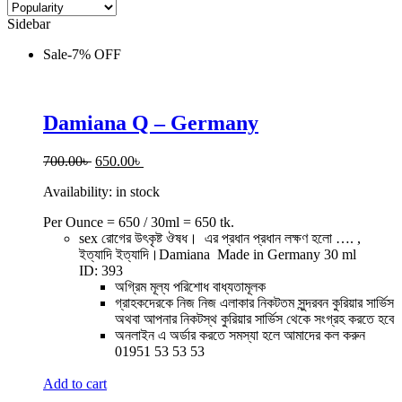
Sidebar
Sale
-
7%
OFF
Damiana Q – Germany
Original
Current
700.00
৳
650.00
৳
price
price
Availability:
in stock
was:
is:
700.00৳ .
650.00৳ .
Per Ounce = 650 / 30ml = 650 tk.
sex রোগের উৎকৃষ্ট ঔষধ। এর প্রধান প্রধান লক্ষণ হলো …. ,
ইত্যাদি ইত্যাদি।Damiana Made in Germany 30 ml
ID: 393
অগ্রিম মূল্য পরিশোধ বাধ্যতামূলক
গ্রাহকদেরকে নিজ নিজ এলাকার নিকটতম সুন্দরবন কুরিয়ার সার্ভিস
অথবা আপনার নিকটস্থ কুরিয়ার সার্ভিস থেকে সংগ্রহ করতে হবে
অনলাইন এ অর্ডার করতে সমস্যা হলে আমাদের কল করুন
01951 53 53 53
Add to cart