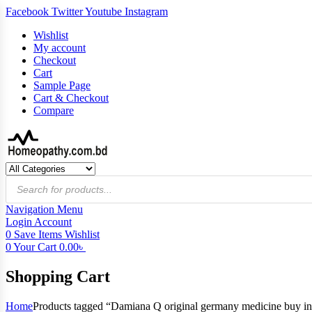
Facebook
Twitter
Youtube
Instagram
Wishlist
My account
Checkout
Cart
Sample Page
Cart & Checkout
Compare
Products
search
Navigation
Menu
Login
Account
0
Save Items
Wishlist
0
Your Cart
0.00
৳
Shopping Cart
Home
Products tagged “Damiana Q original germany medicine buy in