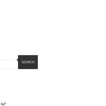
SEARCH
 bd”