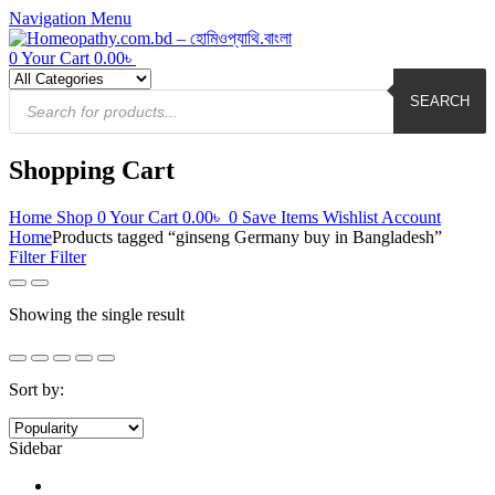
Navigation
Menu
0
Your Cart
0.00
৳
Products
search
SEARCH
Shopping Cart
Home
Shop
0
Your Cart
0.00
৳
0
Save Items
Wishlist
Account
Home
Products tagged “ginseng Germany buy in Bangladesh”
Filter
Filter
Showing the single result
Sort by:
Sidebar