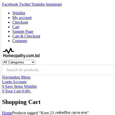
Facebook
Twitter
Youtube
Instagram
Wishlist
My account
Checkout
Cart
Sample Page
Cart & Checkout
Compare
Products
search
Navigation
Menu
Login
Account
0
Save Items
Wishlist
0
Your Cart
0.00
৳
Shopping Cart
Home
Products tagged “Kent 23 কোষ্ঠকাঠিন্য রোগের জন্য”