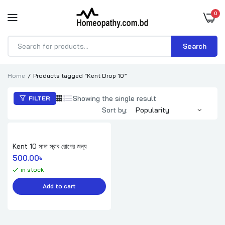
0
Search
Products
search
Home
Products tagged “Kent Drop 10”
Showing the single result
FILTER
Sort by:
Kent 10 সাদা স্রাব রোগের জন্য
500.00
৳ 
in stock
Add to cart