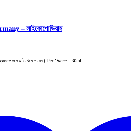
many – লাইকোপোডিয়াম
 ধ্বজভঙ্গ হলে এটি খেতে পারেন।
Per
Ounce
=
30ml