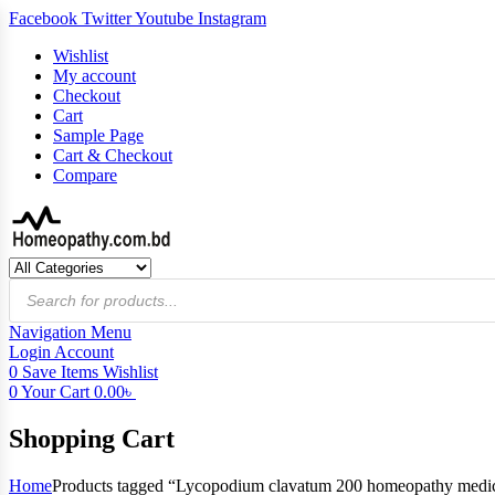
Facebook
Twitter
Youtube
Instagram
Wishlist
My account
Checkout
Cart
Sample Page
Cart & Checkout
Compare
Products
search
Navigation
Menu
Login
Account
0
Save Items
Wishlist
0
Your Cart
0.00
৳
Shopping Cart
Home
Products tagged “Lycopodium clavatum 200 homeopathy medic