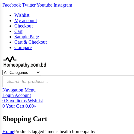
Facebook
Twitter
Youtube
Instagram
Wishlist
My account
Checkout
Cart
Sample Page
Cart & Checkout
Compare
Products
search
Navigation
Menu
Login
Account
0
Save Items
Wishlist
0
Your Cart
0.00
৳
Shopping Cart
Home
Products tagged “men's health homeopathy”