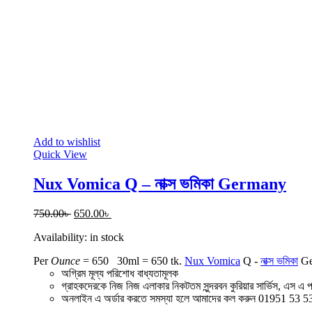
Add to wishlist
Quick View
Nux Vomica Q – নাক্স ভমিকা Germany
Original
Current
750.00
৳
650.00
৳
price
price
Availability:
in stock
was:
is:
750.00৳ .
650.00৳ .
Per
Ounce
= 650
30ml = 650 tk.
Nux Vomica
Q -
নাক্স ভমিকা
Ge
অগ্রিম মূল্য পরিশোধ বাধ্যতামূলক
গ্রাহকদেরকে নিজ নিজ এলাকার নিকটতম সুন্দরবন কুরিয়ার সার্ভিস, এস এ প
অনলাইন এ অর্ডার করতে সমস্যা হলে আমাদের কল করুন 01951 53 5