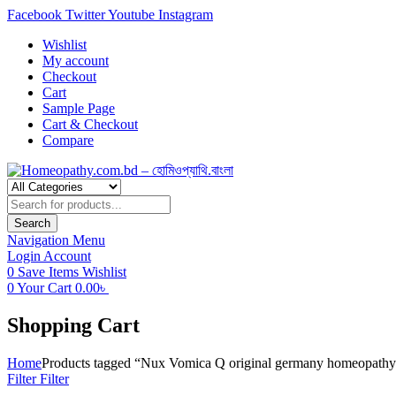
Facebook
Twitter
Youtube
Instagram
Wishlist
My account
Checkout
Cart
Sample Page
Cart & Checkout
Compare
Products
search
Search
Navigation
Menu
Login
Account
0
Save Items
Wishlist
0
Your Cart
0.00
৳
Shopping Cart
Home
Products tagged “Nux Vomica Q original germany homeopathy
Filter
Filter