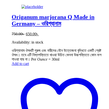
Origanum marjorana Q Made in
Germany – ওরিগ্যানাম
Original
Current
750.00
৳
650.00
৳
price
price
Availability:
in stock
was:
is:
750.00৳ .
650.00৳ .
ওরিগ্যানাম ঔষধটি পুরুষ এবং নারীদের যৌন উত্তেজনা বৃদ্ধিতে একটি শ্রেষ্ট
ঔষধ। তবে এটি নিম্নশক্তিতে খাওয়া উচিত কেননা উচ্চশক্তিতে কোন ফল
পাওয়া যায় না।
Per
Ounce
=
30ml
Add to cart