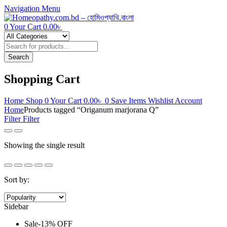
Navigation
Menu
0
Your Cart
0.00
৳
Products
search
Search
Shopping Cart
Home
Shop
0
Your Cart
0.00
৳
0
Save Items
Wishlist
Account
Home
Products tagged “Origanum marjorana Q”
Filter
Filter
Showing the single result
Sort by:
Sidebar
Sale
-
13%
OFF