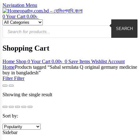
Navigation
Menu
0
Your Cart
0.00
৳
Products
search
SEARCH
Shopping Cart
Home
Shop
0
Your Cart
0.00
৳
0
Save Items
Wishlist
Account
Home
Products tagged “Sabal serrulata Q original germany medicine
buy in bangladesh”
Filter
Filter
Showing the single result
Sort by:
Sidebar