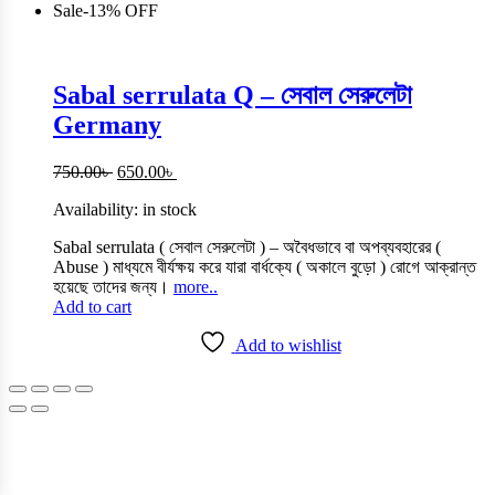
Sale
-
13%
OFF
Sabal serrulata Q – সেবাল সেরুলেটা
Germany
Original
Current
750.00
৳
650.00
৳
price
price
Availability:
in stock
was:
is:
750.00৳ .
650.00৳ .
Sabal serrulata ( সেবাল সেরুলেটা ) – অবৈধভাবে বা অপব্যবহারের (
Abuse ) মাধ্যমে বীর্যক্ষয় করে যারা
বার্ধক্যে
( অকালে বুড়ো ) রোগে আক্রান্ত
হয়েছে তাদের জন্য।
more..
Add to cart
Add to wishlist