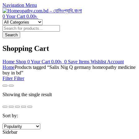
Navigation
Menu
0
Your Cart
0.00
৳
Products
search
Search
Shopping Cart
Home
Shop
0
Your Cart
0.00
৳
0
Save Items
Wishlist
Account
Home
Products tagged “Salix Nig Q germany homeopathy medicine
buy in bd”
Filter
Filter
Showing the single result
Sort by:
Sidebar