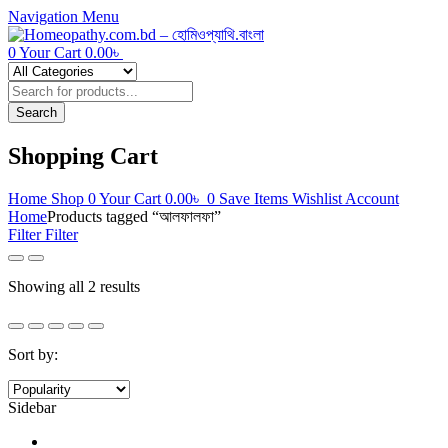
Navigation
Menu
0
Your Cart
0.00
৳
Products
search
Search
Shopping Cart
Home
Shop
0
Your Cart
0.00
৳
0
Save Items
Wishlist
Account
Home
Products tagged “আলফালফা”
Filter
Filter
Sorted
Showing all 2 results
by
popularity
Sort by:
Sidebar