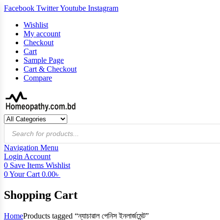
Facebook
Twitter
Youtube
Instagram
Wishlist
My account
Checkout
Cart
Sample Page
Cart & Checkout
Compare
Products
search
Navigation
Menu
Login
Account
0
Save Items
Wishlist
0
Your Cart
0.00
৳
Shopping Cart
Home
Products tagged “ন্যাচারাল পেনিস ইনলার্জমেন্ট”