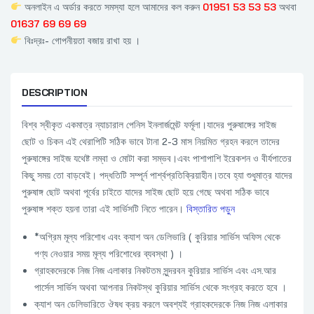
অনলাইন এ অর্ডার করতে সমস্যা হলে আমাদের কল করুন
01951 53 53 53
অথবা
01637 69 69 69
বিঃদ্রঃ- গোপনীয়তা বজায় রাখা হয় ।
DESCRIPTION
বিশ্ব স্বীকৃত একমাত্র ন্যাচারাল পেনিস ইনলার্জমেন্ট ফর্মূলা।যাদের পুরুষাঙ্গের সাইজ
ছোট ও চিকন এই থেরাপিটি সঠিক ভাবে টানা 2-3 মাস নিয়মিত গ্রহন করলে তাদের
পুরুষাঙ্গের সাইজ যথেষ্ট লম্বা ও মোটা করা সম্ভব।এবং পাশাপাশি ইরেকশন ও বীর্যপাতের
কিছু সময় তো বাড়বেই। পদ্ধতিটি সম্পূর্ন পার্শ্বপ্রতিক্রিয়াহীন।তবে হ্যা শুধুমাত্র যাদের
পুরুষাঙ্গ ছোট অথবা পূর্বের চাইতে যাদের সাইজ ছোট হয়ে গেছে অথবা সঠিক ভাবে
পুরুষাঙ্গ শক্ত হয়না তারা এই সার্ভিসটি নিতে পারেন।
বিস্তারিত পড়ুন
*অগ্রিম মূল্য পরিশোধ এবং ক্যাশ অন ডেলিভারি ( কুরিয়ার সার্ভিস অফিস থেকে
পণ্য নেওয়ার সময় মূল্য পরিশোধের ব্যবস্থা ) ।
গ্রাহকদেরকে নিজ নিজ এলাকার নিকটতম সুন্দরবন কুরিয়ার সার্ভিস এবং এস.আর
পার্সেল সার্ভিস অথবা আপনার নিকটস্থ কুরিয়ার সার্ভিস থেকে সংগ্রহ করতে হবে ।
ক্যাশ অন ডেলিভারিতে ঔষধ ক্রয় করলে অবশ্যই গ্রাহকদেরকে নিজ নিজ এলাকার