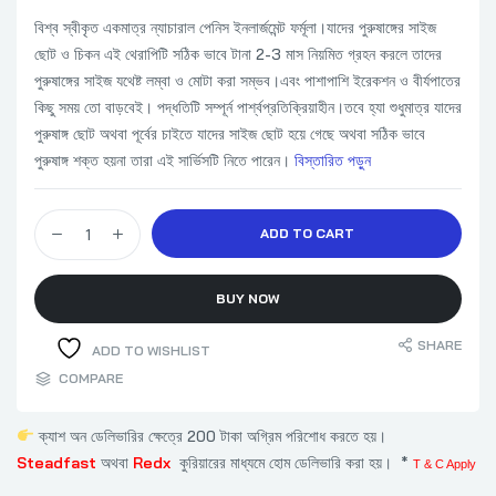
বিশ্ব স্বীকৃত একমাত্র ন্যাচারাল পেনিস ইনলার্জমেন্ট ফর্মূলা।যাদের পুরুষাঙ্গের সাইজ
ছোট ও চিকন এই থেরাপিটি সঠিক ভাবে টানা 2-3 মাস নিয়মিত গ্রহন করলে তাদের
পুরুষাঙ্গের সাইজ যথেষ্ট লম্বা ও মোটা করা সম্ভব।এবং পাশাপাশি ইরেকশন ও বীর্যপাতের
কিছু সময় তো বাড়বেই। পদ্ধতিটি সম্পূর্ন পার্শ্বপ্রতিক্রিয়াহীন।তবে হ্যা শুধুমাত্র যাদের
পুরুষাঙ্গ ছোট অথবা পূর্বের চাইতে যাদের সাইজ ছোট হয়ে গেছে অথবা সঠিক ভাবে
পুরুষাঙ্গ শক্ত হয়না তারা এই সার্ভিসটি নিতে পারেন।
বিস্তারিত পড়ুন
ন্যাচারাল পেনিস ইনলার্জমেন্ট 100ml quantity
ADD TO CART
BUY NOW
SHARE
ADD TO WISHLIST
COMPARE
ক্যাশ অন ডেলিভারির ক্ষেত্রে 200 টাকা অগ্রিম পরিশোধ করতে হয়।
Steadfast
অথবা
Redx
কুরিয়ারের মাধ্যমে হোম ডেলিভারি করা হয়। *
T & C Apply