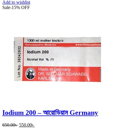
Add to wishlist
Sale
-
15%
OFF
Iodium 200 – আয়োডিয়াম Germany
Original
Current
650.00
৳
550.00
৳
price
price