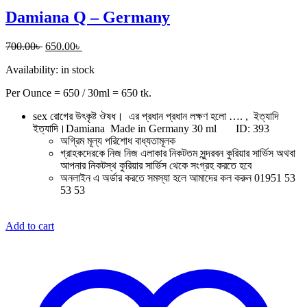
Damiana Q – Germany
Original
Current
700.00
৳
650.00
৳
price
price
Availability:
in stock
was:
is:
700.00৳ .
650.00৳ .
Per Ounce = 650 / 30ml = 650 tk.
sex রোগের উৎকৃষ্ট ঔষধ। এর প্রধান প্রধান লক্ষণ হলো …. , ইত্যাদি
ইত্যাদি।Damiana Made in Germany 30 ml
ID: 393
অগ্রিম মূল্য পরিশোধ বাধ্যতামূলক
গ্রাহকদেরকে নিজ নিজ এলাকার নিকটতম সুন্দরবন কুরিয়ার সার্ভিস অথবা
আপনার নিকটস্থ কুরিয়ার সার্ভিস থেকে সংগ্রহ করতে হবে
অনলাইন এ অর্ডার করতে সমস্যা হলে আমাদের কল করুন 01951 53
53 53
Add to cart