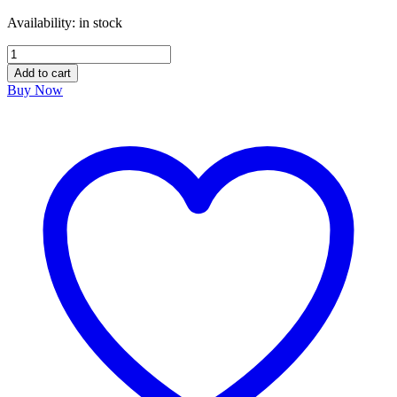
Availability:
in stock
Acid
Phos
Add to cart
Q
Buy Now
–
Germany
এসিড
ফস
quantity