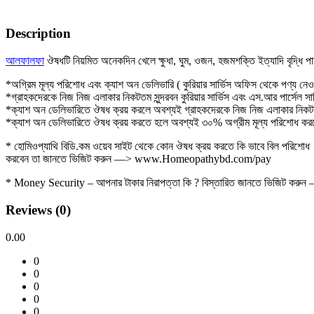
Description
আলফালফা
ঔষধটি নিয়মিত অনেকদিন খেলে ক্ষুধা, ঘুম, ওজন, হজমশক্তি ইত্যাদি বৃদ্ধি 
*অগ্রিম মূল্য পরিশোধ এবং ক্যাশ অন ডেলিভারি ( কুরিয়ার সার্ভিস অফিস থেকে পণ্য নেও
*গ্রাহকদেরকে নিজ নিজ এলাকার নিকটতম সুন্দরবন কুরিয়ার সার্ভিস এবং এস.আর পার্সেল স
*ক্যাশ অন ডেলিভারিতে ঔষধ ক্রয় করলে অবশ্যই গ্রাহকদেরকে নিজ নিজ এলাকার নিকটত
*ক্যাশ অন ডেলিভারিতে ঔষধ ক্রয় করতে হলে অবশ্যই ৩০% অগ্রীম মূল্য পরিশোধ কর
* হোমিওপ্যাথি বিডি.কম ওয়েব সাইট থেকে কোন ঔষধ ক্রয় করতে কি ভাবে বিল পরিশোধ
করবেন তা জানতে ভিজিট করুন —> www.Homeopathybd.com/pay
* Money Security – আপনার টাকার নিরাপত্তা কি ? বিস্তারিত জানতে ভিজ
Reviews (0)
0.00
0
0
0
0
0