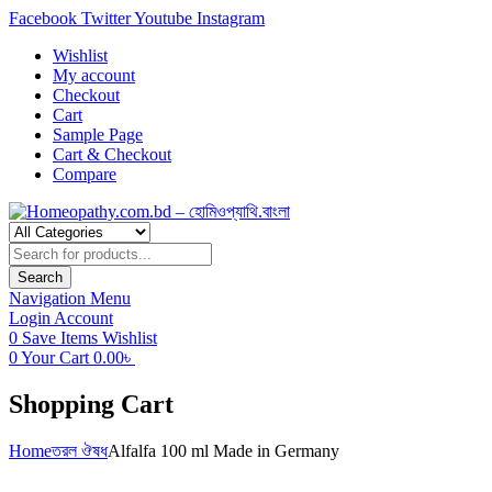
Facebook
Twitter
Youtube
Instagram
Wishlist
My account
Checkout
Cart
Sample Page
Cart & Checkout
Compare
Products
search
Search
Navigation
Menu
Login
Account
0
Save Items
Wishlist
0
Your Cart
0.00
৳
Shopping Cart
Home
তরল ঔষধ
Alfalfa 100 ml Made in Germany