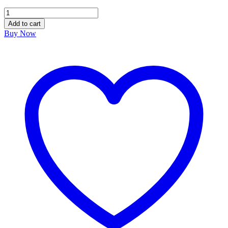
Apis
Mellifica
Add to cart
30
Buy Now
Made
in
Germany
quantity