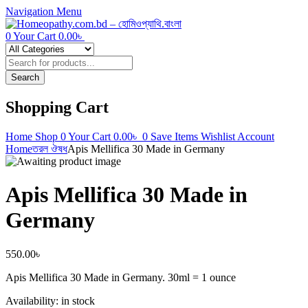
Navigation
Menu
0
Your Cart
0.00
৳
Products
search
Search
Shopping Cart
Home
Shop
0
Your Cart
0.00
৳
0
Save Items
Wishlist
Account
Home
তরল ঔষধ
Apis Mellifica 30 Made in Germany
Apis Mellifica 30 Made in
Germany
550.00
৳
Apis Mellifica 30 Made in Germany. 30ml = 1 ounce
Availability:
in stock