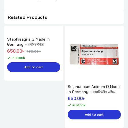
Related Products
Staphisagria Q Made in
Germany – স্টেফিসেগ্রিয়া
Original price was: 750.00৳ .
Current price is: 650.00৳ .
650.00
৳ 
750.00
৳ 
in stock
Add to cart
Sulphuricum Acidum Q Made
in Germany – সালফিউরিক এসিড
650.00
৳ 
in stock
Add to cart