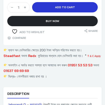
Jaborandi Q - জ্যাবোরেন্ডি Germany quantity
ADD TO CART
BUY NOW
SHARE
ADD TO WISHLIST
COMPARE
ক্যাশ অন ডেলিভারির ক্ষেত্রে 200 টাকা অগ্রিম পরিশোধ করতে হয়।
Steadfast
অথবা
Redx
কুরিয়ারের মাধ্যমে হোম ডেলিভারি করা হয়। *
T & C Apply
অনলাইন এ অর্ডার করতে সমস্যা হলে আমাদের কল করুন
01951 53 53 53
অথবা
01637 69 69 69
বিঃদ্রঃ- গোপনীয়তা বজায় রাখা হয় ।
DESCRIPTION
Jaborandi Q
–
জ্যাবোরেন্ডি
ঔষধটি টাকে চুল গজানোর ক্ষেত্রে সবচেয়ে বেশী