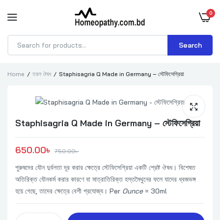
0
Search
Products
search
Home
তরল ঔষধ
Staphisagria Q Made in Germany – স্টেফিসেগ্রিয়া
Staphisagria Q Made in Germany – স্টেফিসেগ্রিয়া
Original price was: 750.00৳ .
Current price is: 650.00৳ .
650.00
৳ 
750.00
৳ 
পুরুষদের যৌন দুর্বলতা দূর করার ক্ষেত্রে স্টেফিসেগ্রিয়া একটি শ্রেষ্ট ঔষধ। বিশেষত
অতিরিক্ত যৌনকর্ম করার কারণে বা মাত্রাতিরিক্ত হস্তমৈথুনের ফলে যাদের ধ্বজভঙ্গ
হয়ে গেছে, তাদের ক্ষেত্রে বেশী প্রযোজ্য।
Per
Ounce
= 30ml
Staphisagria Q Made in Germany - স্টেফিসেগ্রিয়া quantity