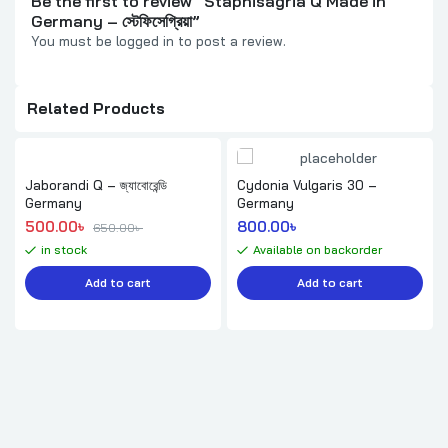
Be the first to review “Staphisagria Q Made in
Germany – স্টেফিসেগ্রিয়া”
You must be
logged in
to post a review.
Related Products
Jaborandi Q – জ্যাবোরেন্ডি
Cydonia Vulgaris 30 –
Germany
Germany
Original price was: 650.00৳ .
Current price is: 500.00৳ .
500.00
৳ 
800.00
৳ 
650.00
৳ 
in stock
Available on backorder
Add to cart
Add to cart