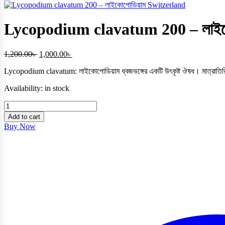
Lycopodium clavatum 200 – লাইক
Original
Current
1,200.00
৳
1,000.00
৳
price
price
Lycopodium clavatum: লাইকোপোডিয়াম ধ্বজভঙ্গের একটি উৎকৃষ্ট ঔষধ। মাত্রাতিরিক
was:
is:
1,200.00৳ .
1,000.00৳ .
Availability:
in stock
Lycopodium
clavatum
Add to cart
200
Buy Now
–
লাইকোপোডিয়াম
Switzerland
quantity