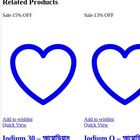
Related Products
Sale
-
15%
OFF
Sale
-
13%
OFF
Add to wishlist
Add to wishlist
Quick View
Quick View
Iodium 30 – আয়োডিয়াম
Iodium Q – আয়োডি