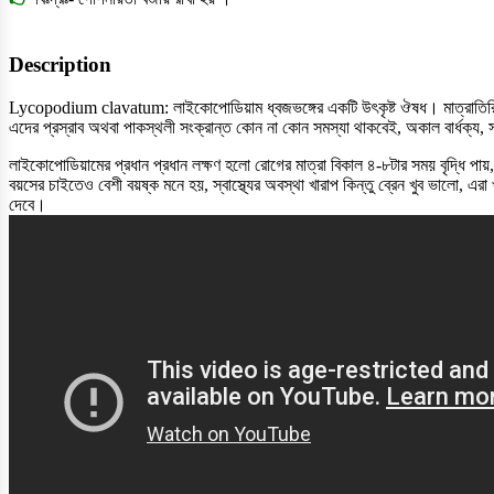
Description
Lycopodium clavatum: লাইকোপোডিয়াম ধ্বজভঙ্গের একটি উৎকৃষ্ট ঔষধ। মাত্রাতিরিক্ত ধূ
এদের প্রস্রাব অথবা পাকস্থলী সংক্রান্ত কোন না কোন সমস্যা থাকবেই, অকাল বার্ধক্য, স
লাইকোপোডিয়ামের প্রধান প্রধান লক্ষণ হলো রোগের মাত্রা বিকাল ৪-৮টার সময় বৃদ্ধি পায়
বয়সের চাইতেও বেশী বয়ষ্ক মনে হয়, স্বাস্থ্যের অবস্থা খারাপ কিন্তু ব্রেন খুব ভালো,
দেবে।