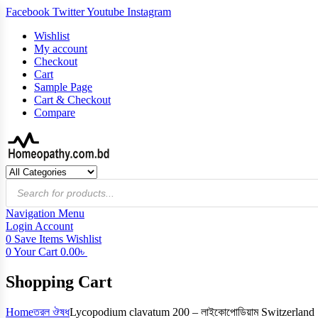
Facebook
Twitter
Youtube
Instagram
Wishlist
My account
Checkout
Cart
Sample Page
Cart & Checkout
Compare
Products
search
Navigation
Menu
Login
Account
0
Save Items
Wishlist
0
Your Cart
0.00
৳
Shopping Cart
Home
তরল ঔষধ
Lycopodium clavatum 200 – লাইকোপোডিয়াম Switzerland