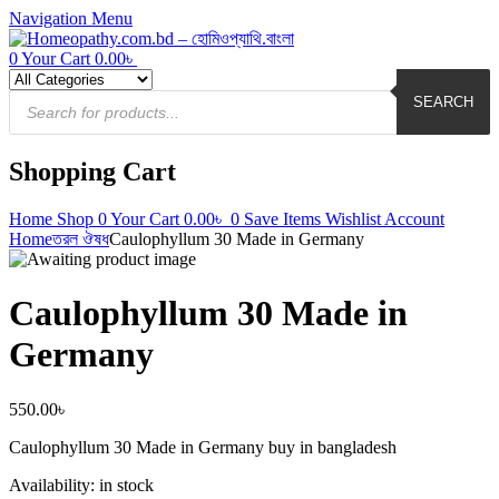
Navigation
Menu
0
Your Cart
0.00
৳
Products
search
SEARCH
Shopping Cart
Home
Shop
0
Your Cart
0.00
৳
0
Save Items
Wishlist
Account
Home
তরল ঔষধ
Caulophyllum 30 Made in Germany
Caulophyllum 30 Made in
Germany
550.00
৳
Caulophyllum 30 Made in Germany buy in bangladesh
Availability:
in stock